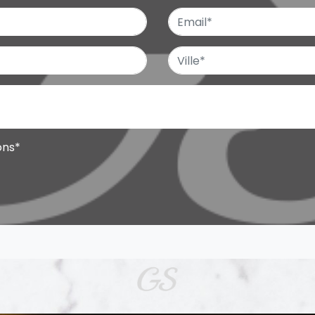
ons
*