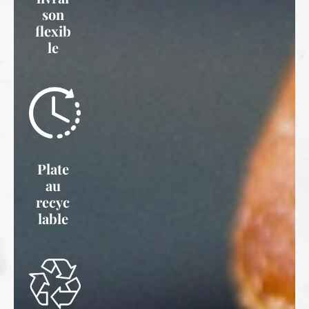
son
flexib
le
Plate
au
recyc
lable