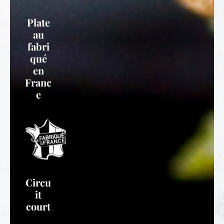
Plate
au
fabri
qué
en
Franc
e
Circu
it
court