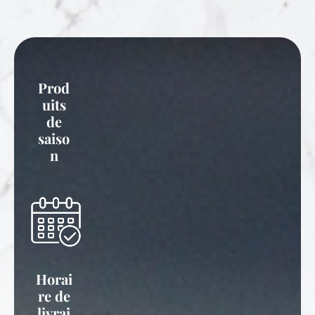
Prod
uits
de
saiso
n
Horai
re de
livrai