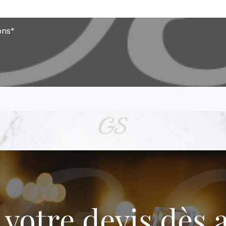
ons
*
otre devis dès 